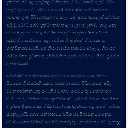
ප්‍රතිමාවන්ට අදාල පුද්ගල චරිතයන්ගේ වටිනාකම් අනුව ඒවා
‘තාල’ ක්‍රමයෙන් ගණනය කෙරේ. එම භාවිතයේදී අසමසම
අනන්ත ගුණ පිරි බුදුරජුන් ‘දස තාල’ වන අතර අවලෝකිතේශ්වර
ආදී වූ බෝධි සත්ව ප්‍රතිමා ‘නව තාල’ ලෙස සැලකිණි. තාල යනු
හිසෙහි උසය. මෙවැනි චරිතමය භූමිකා ප්‍රමාණකරණයක්
ප්‍රේමානිශංස වියමන තුළ භාවිතා වී ඇත්තේ නිරායාස වූ
තාත්විකත්වයෙනි. මේ නිසා සමස්ත කතාවට අදාල වූ හිස සහ
ශරීරය මනා ප්‍රධාන ගැලපීම මගින් යුතුව සමබර වී තිබීම ප්‍රශස්ත
ලක්ෂණයකි.
තදින් සිත් කාවදින මෙම නව්‍යමය දෘෂ්‍යරූපික වූ සාහිත්‍යය
වියමනෙහි ඒකරාශී කොට පාඨකයා වෙත පිරිනැමෙන අමිල
වටිනාකමකින් යුතු සාධනීය මානව සාරමය වූ මනෝභාරය
වන්නේ උපේක්ෂාව යන බ්‍රහ්මවිහාරී ගුණයයි. එය සාක්ෂාත් කර
ගැනීමේ දී කතුවරයා විසින් වාග් යාන්ත්‍රණමය සැලසුමක් භාවිතා
කරනු ලබයි. එනම් සන්දර්භමය චරිත සම්පිණ්ඩනයට අනුව
ඒවාට නෛසර්ගිකව අයිති වන්නාවූ භූමිකා ස්ථානයන්ට අනුකූල