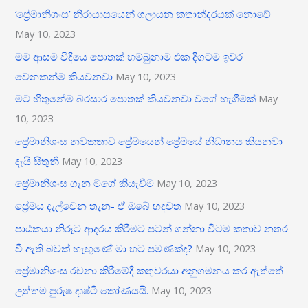
‘ප්‍රේමානිශංස’ නිරායාසයෙන් ගලායන කතාන්දරයක් නොවේ
May 10, 2023
මම ආසම විදියෙ පොතක් හම්බුනාම එක දිගටම ඉවර
වෙනකන්ම කියවනවා
May 10, 2023
මට හිතුනේම බරසාර පොතක් කියවනවා වගේ හැගීමක්
May
10, 2023
ප්‍රේමානිශංස නවකතාව ප්‍රේමයෙන් ප්‍රේමයේ නිධානය කියනවා
දැයි සිතුනි
May 10, 2023
ප්‍රේමානිශංස ගැන මගේ කියැවීම
May 10, 2023
ප්‍රේමය දැල්වෙන තැන- ඒ ඔබේ හදවත
May 10, 2023
පාඨකයා නිරූට ආදරය කිරීමට පටන් ගන්නා විටම කතාව නතර
වී ඇති බවක් හැඟුණේ මා හට පමණක්ද?
May 10, 2023
ප්‍රේමානිශංස රචනා කිරීමේදී කතුවරයා අනුගමනය කර ඇත්තේ
උත්තම පුරුෂ දෘෂ්ටි කෝණයයි.
May 10, 2023