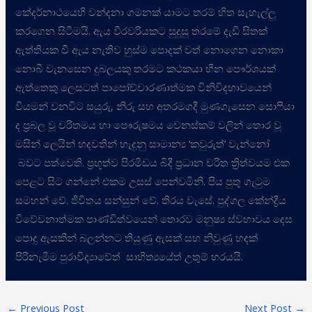
කේදර්නාථයෙහි වන්දනා ගමනක් යාමට තරම් හිත සැහැල්ලු
කරගෙන සිටීමයි. ඇය වීරවරියකට සුදුසු තරමේ දැඩි සිතක්
ඇත්තියක වී ඇය නැතිව හුස්ම පොදක් වත් නොගෙන නොකා
නොබී වැනසෙන දුබලයකු තරමට කථකයා හීන පෞර්ශයක්
ඇත්තෙකු ලෙසටත් පාපෝච්චාරණාත්මක විනිවිදභාවයෙන්
වියමන් වනවිට සයුරු, නිරු සහ අතරමගදී මුණගැසෙන සොෆියා
ද ප්‍රබල වූ චරිතමය හා පෞරුෂමය වෙනස්කම් වලින් තොර වූ
මසින් ලෙයින් හදවතින් හැදුනු සාමාන්‍ය ‘කවුරුත්’ වැන්නෝ
බවට පත්වෙති. ප්‍රභූත්ව පිරමීඩය බිදී ප්‍රධාන චරිත ත්‍රිත්වයම එක
පෙළට සිට ගන්නේ එකම උසස් පෙන්වමිනි. පිය පුතු ගැටුම
සමහන් වේ. ජීවිතය සන්සුන් වේ. තිරය වැසේ. පුද්ගල කේන්ද්‍රීය
විවේචනාත්මක පාණ්ඩිත්වයෙන් තොරව මනුෂ්‍ය ස්වභාවය දෙස
පොදු ඇසකින් බලන්නට තියුණු ඇසක් සහ නිවුණු හදක්
පිරිනැමීම පුරාවිද්‍යාවේත් සාහිත්‍යයේත් උතුම් හරයයි.
←
Previous Post
Next Post
→