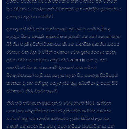
උත්තම චරිතයක් බවටත් පත්කොට හීන මානයට පත් වන්නේ
සිය චරිතමය පෞරුෂයෙහි වටිනාකම සහ කේන්ද්‍රීය ප්‍රධානත්වය
ද පහළට ඇද දමා ගනිමිනි.
දැන දැනත් නිරු තමා වැන්නෙකුට අවංකවම පෙම් බැඳීම ද
සයුරුට සිතට වදයකි. අප්‍රකාශිත සැකයකි. යම් හෝ මොහොතක
බිඳී ගිය හැකි අවිනිශ්චිතතාවය කි. මේ මානසික ආතතිය ඔස්සේ
රචකයා වන ඔහු ම විසින් පාඨකයා වෙත ප්‍රක්ෂේපණය කරනු
ලබන චරිත සංසන්දනය අනුව නිරූ zoom in යන ලං කර
පෙන්වීමේ සිනමා මායාකාරී රූපයෙන් වඩා සමීපව
විශාලත්වයෙන් වැඩි වේ. ලෛස බලන විට පෞරුෂ පිරමීඩයේ
කථකයා වූ සහ එහි ප්‍රභූ පෙලගැස්ම තුළ අධිපතියා වූ සයුරු සිටි
ස්ථානයට නිරු ඔසවා තැබේ.
නිරු තම නවාතැන් අතුරුදන් වූ මොහොතේ සිටම ඇතිවන
පෞරුෂය බෙලහීනතාව තමන් උත්සන්න කරවන සාධකය
වන්නේ ඔහු මනා ආත්ම කම්පාවට ලක්ව සිටියත් ඇය එය
ගණන් නොගෙන සිය මව ද සමග භූමියම කම්පාවී නාය යන