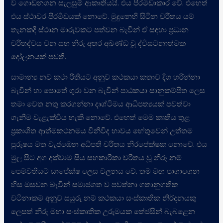
ව ගොඩනගන සැලසුම් ආකෘතියයි. එය පිරමීඩාකාර වේ. එහෙත්
එය ස්ථාවර පිරමිඩයක් නොවේ. මුදුනෙහි සිටින චරිතය යම්
තැනකදී ස්ථාන මාරුවකට පත්වන බැවින් ඒ සඳහා ප්‍රධාන
චරිතද්වය වන සහ නිරු අතර අඛණ්ඩ වූ ද්විඝටනාත්මක
දෝලනයක් පවතී.
සාමාන්‍ය නව කථා රීතියට අනුව කථකයා කතාව දිග හරින්නා
බැවින් හා පොතේ ගුරා වන බැවින් පාඨකයා සානුකම්පිත ලෙස
තමා වෙත නතු කරගන්නා දෘශ්ටිමය ආධිපත්‍යයක් පවත්වා
ගැනීම වැළැක්විය හැකි නොවේ. එහෙත් මෙම කෘතිය තුළ
ප්‍රකාශිත ආත්මකථනමය විනිවිද භාවය හේතුවෙන් උත්තම
පුරුෂය මත වැජඹෙන අධිපති චරිතය නිරපේක්ෂක නොවේ. එය
මුල සිට අග දක්වාම සිය සහකාරිකා චරිතය වූ නිරූ නම්
පෙම්වතියට සාපේක්ෂ ලෙස චලනය වේ. තම මඟ පාගාගෙන
හිස ඔසවන බැවින් සමාජගත ව පවත්නා ගතානුගතික
වටිනාකම අනුව සයුරු නම් කථකයා සංස්කෘතික නිර්දනයකු
ලෙසත් නිරු මහා සංස්කෘතික උරුමයක තේජසින් බැබළෙන