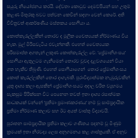
සයුරු නියෝජනය කරයි. දේවතා කොටුව දෙමව්පියන් සහ උතුම්
කළණ මිතුරකු බවට පත්වන කෙවින් සඳහා වෙන් කෙරේ. අති
විචිත්‍රවත් ආකර්ෂණීය මස්තකය සොෆියා ය.
කොත්කැරැල්ලකින් තොරව ද මුලික චෛත්‍යයක් නිර්මාණය විය
හැක. මුල් මිරිසවැටිය එවැන්නකි. එහෙත් චෛත්‍යයක
පරිසමාප්ත අගතැන් ලකුණ කොත්කැරැල්ල වේ. ‘ප්‍රේමානිශංසය’
සොෆියා ඇතුලටම ගැනීමෙන් තොරව වුවද දළවශයෙන් වියා
ගත හැකිව තිබුණි. එහෙත් සොෆියාගෙන් තොර ප්‍රේමානිශංසය
කොත් කැරැල්ලකින් තොර දාගැබකි. පුරාවිද්‍යාත්මක නැඹුරුවකින්
යුතු දෘශ්‍ය කලා ඇසකින් ප්‍රේමානිශංසයට අදාල චරිත ව්‍යුහමය
සැකසුම පිරික්සන විට පෙනෙන තවත් ඉතා දෘශ්‍ය රසාත්මක
සාධකයක් වන්නේ ‘ප්‍රතිමා ප්‍රමාණකරණය’ නම් වූ සාම්ප්‍රදායික
ප්‍රතිමා නිර්මාණ කලාව සහ ඊට අයත් වාස්තු විද්‍යාවයි.
පුරාතන සාම්ප්‍රදායික ප්‍රතිමා කලාව ගණිතය පදනම් වූ මිණුම්
ක්‍රමයක් ඉතා නිරවද්‍ය ලෙස අනුගමනය කළ ශාස්ත්‍රයකි. ඒ අනුව