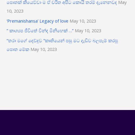
පොතක් කියෙව්වා ම ඒ චරිත අපිට කොයි තරම් දැනෙනවද
May
10, 2023
‘Premanishansa’ Legacy of love
May 10, 2023
” කාශ්‍යප ජීවිතේ වින්ද මිනිහෙක් …”
May 10, 2023
“තරා මගේ දෙව්දුව “කෘතියෙන් පසු මට දැඩිව බලපෑම් කරපු
පොත මේක
May 10, 2023