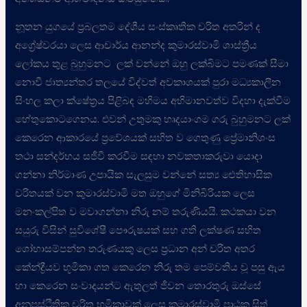
නූතන යුගයේ ප්‍රබලතම දේශීය සංස්කෘතික චරිත අතරින් ද
අග්‍රේෂ්වරයා ලෙස ආචාර්ය ආනන්ද කුමාරස්වාමි ශාස්ත්‍රීය
ලෝකය තුළ බුහුමනට ලක් වන්නේ ඔහු ලක්බිමට පමණක් සීමා
නොවී ජාත්‍යන්තර තලයේ විද්වත් අවකාශයක් පුරා මධ්‍යකාලීන
සිංහල කලා ක්ෂේත්‍රය පිළිබඳ මහිමය අභිමානවත්ව විදහා දැක්වීම
හේතුකොටගෙනය. එවන් උතුමකු හෘදයාංගම ගරු බුහුමනට ලක්
කෙරෙන ආකාරයේ ප්‍රවේශයක් සහිත ව ගෙතුණු ප්‍රේමානිශංස
තථා සන්දර්භය සජීවී කරවීම සඳහා නවකතාකරුවා යොදා
ගන්නා නිර්මාණ උපායික සැලසුම වන්නේ සත්‍ය ඓතිහාසික
චරිතයක් වන කුමාරස්වාමි මත ඔහුගේ මිනිබිරියක ලෙස
මනංකල්පිත ව මවාගන්නා නිරු නම් තරුණියයි. කථකයා වන
සයුරු විසින් සුවිශේෂී පෞරුෂයක් සහ ගති ලක්ෂණ සහිත
ශෝභාසම්පන්න තරුණයකු ලෙස ප්‍රධාන අන් චරිත අතර
කේන්ද්‍රීයව භූමිකා ගත කෙරෙන නිරු තම පෙම්වතිය වූ පසු ඇය
හා කෙරෙන සංවාදයන්ට ඇතුලත් ජීවන තොරතුරු ඔස්සේ
අනුපස්ථිතික චරිත භූමිකාවක් ලෙස කුමාරස්වාමි පාඨක සිත්