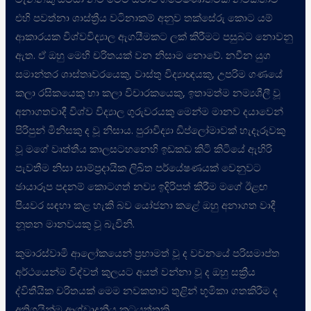
එහි පවත්නා ශාස්ත්‍රීය වටිනාකම් අනුව තක්සේරු කොට යම්
ආකාරයක විශ්වවිද්‍යාල ඇගයීමකට ලක් කිරීමට පසුබට නොවනු
ඇත. ඒ ඔහු මෙහි චරිතයක් වන නිසාම නොවේ. නවීන යුග
සමාන්තර ශාස්තෘවරයෙකු, වාස්තු විද්‍යාඥයකු, උපරිම ගණයේ
කලා රසිකයෙකු හා කලා විචාරකයෙකු, ඉතාමත්ම නම්‍යශීලී වූ
අනාගතවාදී විශ්ව විද්‍යාල ගුරුවරයකු මෙන්ම මානව දයාවෙන්
පිරිපුන් මිනිසකු ද වූ නිසාය. පුරාවිද්‍යා ඩිප්ලෝමාවක් හැදෑරූවකු
වූ මගේ වෘත්තීය කාලසටහනෙහි ඉඩකඩ කිටි කිටියේ ඇහිරි
පැවතීම නිසා සාම්ප්‍රදායික ලිඛිත පර්යේෂණයක් වෙනුවට
ඡායාරූප පදනම් කොටගත් නව්‍ය ඉදිරිපත් කිරීම මගේ ඊළඟ
පියවර සඳහා කළ හැකි බව යෝජනා කළේ ඔහු අනාගත වාදී
නූතන මානවයකු වූ බැවිනි.
කුමාරස්වාමි ආලෝකයෙන් ප්‍රභාමත් වූ ද වචනයේ පරිසමාප්ත
අර්ථයෙන්ම විද්වත් කුලයට අයත් වන්නා වූ ද ඔහු සක්‍රීය
ද්විතීයික චරිතයක් මෙම නවකතාව තුළින් භූමිකා ගතකිරීම ද
අතිශයින්ම ආශ්වාදනීය කටයුත්තකි.