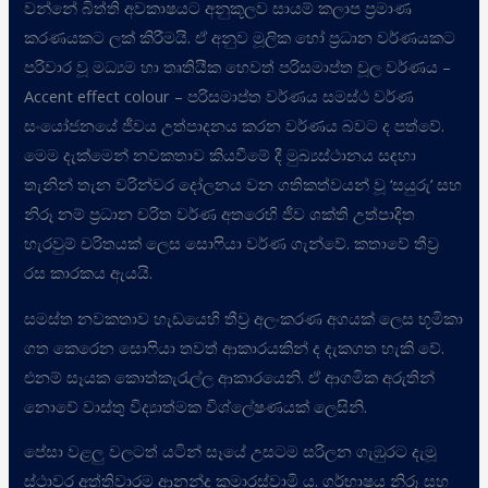
වන්නේ බිත්ති අවකාෂයට අනුකූලව සායම් කලාප ප්‍රමාණ
කරණයකට ලක් කිරීමයි. ඒ අනුව මූලික හෝ ප්‍රධාන වර්ණයකට
පරිවාර වූ මධ්‍යම හා තෘතියීක හෙවත් පරිසමාප්ත චූල වර්ණය –
Accent effect colour – පරිසමාප්ත වර්ණය සමස්ථ වර්ණ
සංයෝජනයේ ජීවය උත්පාදනය කරන වර්ණය බවට ද පත්වේ.
මෙම දැක්මෙන් නවකතාව කියවීමේ දී මුඛ්‍යස්ථානය සඳහා
තැනින් තැන වරින්වර දෝලනය වන ගතිකත්වයන් වූ ‘සයුරු’ සහ
නිරූ නම් ප්‍රධාන චරිත වර්ණ අතරෙහි ජීව ශක්ති උත්පාදිත
හැරවුම් චරිතයක් ලෙස සොෆියා වර්ණ ගැන්වේ. කතාවේ තීව්‍ර
රස කාරකය ඇයයි.
සමස්ත නවකතාව හැඩයෙහි තීව්‍ර අලංකරණ අගයක් ලෙස භූමිකා
ගත කෙරෙන සොෆියා තවත් ආකාරයකින් ද දැකගත හැකි වේ.
එනම් සෑයක කොත්කැරැල්ල ආකාරයෙනි. ඒ ආගමික අරුතින්
නොවේ වාස්තු විද්‍යාත්මක විශ්ලේෂණයක් ලෙසිනි.
පේසා වළලු වලටත් යටින් සෑයේ උසටම සරිලන ගැඹුරට දැමූ
ස්ථාවර අත්තිවාරම ආනන්ද කුමාරස්වාමි ය. ගර්භාෂය නිරූ සහ