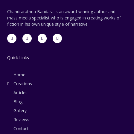
Chandrarathna Bandara is an award-winning author and
mass media specialist who is engaged in creating works of
fiction in his own unique style of narrative.
F
T
L
E
a
w
i
n
c
i
n
v
e
t
k
e
b
t
e
l
o
e
d
o
Quick Links
o
r
i
p
k
n
e
-
-
f
i
Home
n
Creations
Articles
Blog
Gallery
Reviews
Contact