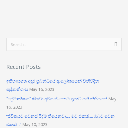
S
e
a
Recent Posts
r
c
ඉතිහාසගත අඳුර ප‍්‍රබන්ධයේ ආලෝකයෙන් විනිවිදින
h
ප්‍රේමානිශංස
May 16, 2023
f
“ප්‍රේමානිශංස” කියවා අවසන් කොට දැනට සති කිහිපයක්
May
o
16, 2023
r
“ජීවිතයට වෙනස් රිද්ම තියෙනවා…. මට එකක්…. ඔබට වෙන
:
එකක්…”
May 10, 2023