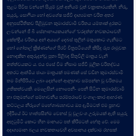
තුළට පිවිස වන්නේ සියුම් වූත් අනියම් වූත් වක්‍රාකාරයකිනි. නිරු,
සයුරු, සොෆියා හෝ අවශේෂ සජීවී දෘශ්‍යමාන චරිත අතර
අනුපස්ථිතිකව පිළිඹුවන කුමාරස්වාමි චරිතය යම්තාක් දුරකට
ලංවන්නේ ජී බී සේනානායකයන්ගේ ‘වරදත්ත’ නවකථාවෙහි
කේන්ද්‍රීය චරිතය අන් අයගේ දෙබස් තුලින් මතුකොට ගැනීමට
හෝ ගෝපාල් ක්‍රිෂ්ණන්ගේ පිරවි චිත්‍රපටියෙහි කිසිදු රූප රාමුවක
නොදකින අතුරුදන්වූ පුතා පිළිබඳ සිතුවිලි මාත්‍රය වැනි
තත්ත්වයකට ය. එය එසේ වීම නිසාම සජීවී මූලික චරිතද්වය
අතරට ආත්මීය ඡායා මාත්‍රයක් පමණක් සේ වඩින කුමාරස්වාමි
තම මිනිපිරියට ලබා දෙන්නේ ආනුභාව සම්පන්න වූ චරිතමය
ගතිකත්වයකි. මෙලෙසින් නොපෙනී- පෙනී සිටින කුමාරස්වාමි
හා එතුමන්ගේ සම්භාවනීය පරම්පරාවේ වංශාලංකාර ආභරණ
කට්ටලය නිරූගේ මහේශාඛ්‍යභාවය ඔප දැමීමටත් එම ප්‍රභාව
ඉදිරියේ ඊට හාත්පසින්ම වෙනස් වූ චූලවංශ උරුමයක් ඇති සයුරු
අඟුටුමිටි කොට හීන මානයට පත් කිරීමටත් හේතු වේ. මෙම
අදෘශ්‍යමාන බලය නවකතාවෙහි අවසානය දක්වාම රහසක්