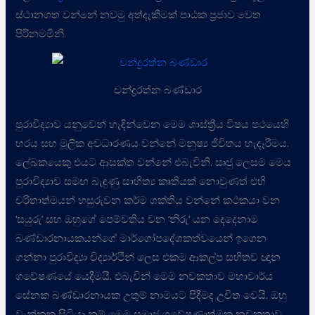
ස්ථානගත වන්නේ නවමු අත්දැකීමක් පාඨක ප්‍රජාව වෙත
පිරිනමමිනි.
චන්ද්‍රරත්න බණ්ඩාර
පුරාවිද්‍යාව යනුවෙන් හැඳින්වෙන මෙම ශාස්ත්‍රීය විෂය පථයෙහි
හරය සහ මූලික අවධාරණය වන්නේ මනුෂ්‍ය ජීවිතය හැදෑරීමය.
ලේඛකයෙකු එයට ආසක්ත වන්නේ එබැවිනි. ඍජු ලෙසම මෙය
පුරාවිද්‍යාව සමඟ බැඳුණු සාහිත්‍ය කෘතියක් නොවුණත් එහි
චරිතාත්මයන් හසුරුවන කර්ම ශක්තිය වන්නේ කථකයා වන
‘සයුරු’ සහ ඔහුගේ පෙම්වතිය වන ‘නිරු’ යන දෙදෙනාම
බණ්ඩාරනායකයන්ගේ මාර්ගෝපදේශකත්වයෙන් ඉගෙන
ගන්නා පුරාවිද්‍යා විද්‍යාර්ථීන් ලෙස එකම ආකල්ප සහිතව ඥාන
ගවේෂණයේ යෙදීමයි. එබැවින් මෙම නවකතාව මහාචාර්ය
සේනක බණ්ඩාරනායක උතුම් නාමයට පිදීමද උචිත වෙයි. ඔහු
වැන්නකු සිටියා නම් මෙම සමාජ ගවේෂණාත්මක නවකතාව