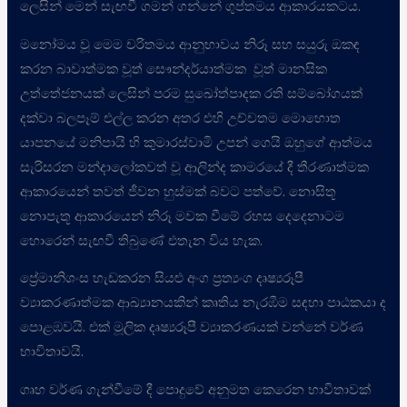
ලෙසින් මෙන් සැඟවී ගමන් ගන්නේ ගුප්තමය ආකාරයකටය.
මනෝමය වූ මෙම චරිතමය ආනුභාවය නිරූ සහ සයුරු ඔකඳ
කරන බාවාත්මක වූත් සෞන්දර්යාත්මක වූත් මානසික
උත්තේජනයක් ලෙසින් පරම සුඛෝත්පාදක රති සම්බෝගයක්
දක්වා බලපෑම් එල්ල කරන අතර එහි උච්චතම මොහොත
යාපනයේ මනිපායි හි කුමාරස්වාමි උපන් ගෙයි ඔහුගේ ආත්මය
සැරිසරන මන්දාලෝකවත් වූ ආලින්ද කාමරයේ දී තීරණාත්මක
ආකාරයෙන් තවත් ජීවන හුස්මක් බවට පත්වේ. නොසිතූ
නොපැතූ ආකාරයෙන් නිරූ මවක වීමේ රහස දෙදෙනාටම
හොරෙන් සැඟවී තිබුණේ එතැන විය හැක.
ප්‍රේමානිශංස හැඩකරන සියළු අංග ප්‍රත්‍යංග දෘෂ්‍යරූපී
ව්‍යාකරණාත්මක ආඛ්‍යානයකින් කෘතිය නැරඹීම සඳහා පාඨකයා ද
පොළඹවයි. එක් මූලික දෘෂ්‍යරූපී ව්‍යාකරණයක් වන්නේ වර්ණ
භාවිතාවයි.
ගෘහ වර්ණ ගැන්වීමේ දී පොදුවේ අනුමත කෙරෙන භාවිතාවක්