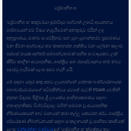
ප්‍රේමානිශංස
‘ප්‍රේමානිශංස’ කතුවරයා පුරාවිද්‍යා පශ්චාත් උපාධි ආයතනය
මාර්ගයෙන් එම විෂය හැදෑරීමෙන් අනතුරුව එයින් ලද
අනුප්‍රාණය, මානව සංවේදීතාව සහ යුග-යුගාන්තරව ප්‍රසාරණය
වන ජීවන ආශ්වාදය තම කෘතහස්ත ශක්තිය වන ලේඛන කලාව
ඔස්සේ පාඨක අන්තර් සම්බන්ධතාවක් සහිත සංවාදයකට ලක්
කිරීම කාලීන අධ්‍යාපනික, ශාස්ත්‍රීය සහ රසාස්වාදනය නම් නව්‍ය
දොරටු හැරීමක් ලෙස අපට හැඟී යයි.
මේ සඳහා යතුර කතු අතට ලැබෙන්නේ සේනක බණ්ඩාරනායක
මහාචාර්යවරයාගේ අධිපතිත්වය යටතේ පැවති PGIAR වෙතිනි.
නූතන විද්‍යාව පිළිබඳ ශ්‍රී ලාංකේය සාහිත්‍යකරණය සඳහා
ගතානුගතිකව විශ්වවිද්‍යාල මගින් සම්මත වූ අධ්‍යාපනික
නිර්ණායකයන් නව මානයන් කරා තල්ලූ කෙරෙන අර්ධ ශාස්ත්‍රීය
පර්යේෂණ නිබන්ධනයක් සඳහා සංකලනයක් වූ සාහිත්‍ය කෘතියක්
ලෙස
චන්ද්‍රරත්න බණ්ඩාර
ගේ ‘ප්‍රේමානිශංස’ ක්ෂේත්‍රය තුළ