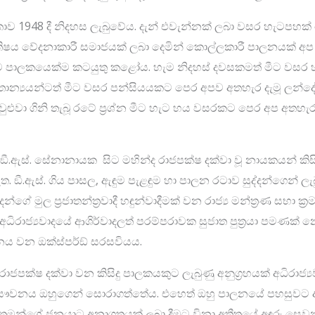
ාව 1948 දී නිදහස ලැබුවේය. දැන් එවැන්නක් ලබා වසර හැටපහක්
ිෂය වේදනාකාරී සමාජයක් ලබා දෙමින් කොල්ලකාරී පාලනයක් අප
ම පාලකයෙක්ම කටයුතු කළෝය. හැම නිදහස් දවසකමත් මීට වසර 
්‍රතාන්‍යයන්ටත් මීට වසර පන්සියයකට පෙර අපව අතහැර දැමූ ලන්දේසි
ළුවා ගිනි තැබූ රටේ ප‍්‍රශ්න මීට හැට හය වසරකට පෙර අප අතහැ
 ඞී.ඇස්. සේනානායක සිට මහින්ද රාජපක්ෂ දක්වා වූ නායකයන් කිසි
. ඞී.ඇස්. ගිය පාසල, ඇඳුම පැළඳුම හා පාලන රටාව සුද්දන්ගෙන් ල
දන්ගේ මුල ප‍්‍රජාතන්ත‍්‍රවාදී හඳුන්වාදීමක් වන රාජ්‍ය මන්ත‍්‍රණ සභ
රාජ්‍යවාදයේ ආශිර්වාදලත් පරම්පරාවක සුජාත පුත‍්‍රයා පමණක් 
යතනය වන ඔක්ස්පර්ඞ් සරසවියය.
ාජපක්ෂ දක්වා වන කිසිදු පාලකයකුට ලැබුණු අනුග‍්‍රහයක් අධිරාජ්‍
ෞවනය ඔහුගෙන් සොරාගත්තේය. එහෙත් ඔහු පාලනයේ පහසුවට අධි
තමන්ගේ ජනයාට අනාගතයක් ලබා දීමට විනා අතීතයේ අඳුරු සෙව