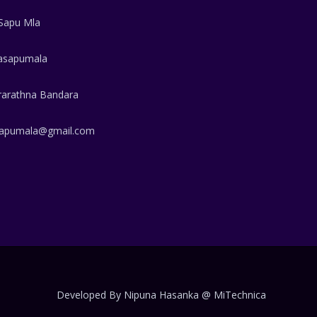
Sapu Mla
sapumala
rarathna Bandara
apumala@gmail.com
Developed By Nipuna Hasanka @ MiTechnica