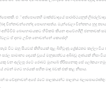
පොතකි. එ් අත්පොතෙහි මාක්ස්වාදයේ සාරාර්ථයනුත් ලිබරල්වාද
ළිබඳ චින්තාවන්ගෙන්ද පොහොසත්ය. මැන්ඩෙලා චින්තනය හුදු ත්‍යා
වැනි අහිමිවීම් බොහොමයකට හිමිකම් කියන ආවේගශීලී ජනතාවක් ස
ස්වලට ඒ දහම උචිත නොවන්නේ කෙසේද?
 විට ඔහු සියවස් කිහිපයක් තුළ බිහිවුණු ශ්‍රේෂ්ඨතම කල්ලා වි
 සාමාන්‍ය දෙයක් වූයේ මනුෂ්‍යත්වය අබිබවූ ගුණයක් නිසා විය 
කයකු වන අල්ලපු රටේ රොබට් මුගාබේ තිරිසනෙකු සේ ලෝකයා හමුව
ගමන් මගට හරයක් සහිත මෘදු බවක් එක් කළ නිසාය.
යයන් සංවේදනාවන් අපේ රටේ පාලකයන්ට පාලනය බලාපොරොත්තු 
.