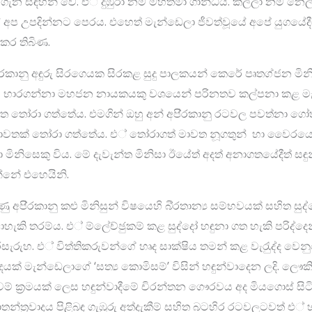
ගැන සඳහන් වේ. එ් දුඹුරා නම් මහත්මා ගාන්ධිය. කල්ලා නම් නෙල
ේ අප උපදින්නට පෙරය. එහෙත් මැන්ඩෙලා ජීවත්වූයේ අපේ යුගයේදීය.
කර තිබිණ.
‍්‍රකානු අඳුරු සිරගෙයක සිරකළ සුදු පාලකයන් කෙරේ පෘතග්ජන 
ය භාරගන්නා මහජන නායකයකු වශයෙන් පරිනතව කල්පනා කළ 
ත තෝරා ගත්තේය. එමගින් ඔහු අන් අපි‍්‍රකානු රටවල පවත්නා ගෝත
දී මාවතක් තෝරා ගත්තේය. එ් තෝරාගත් මාවත නූගතුන් හා වෛරය
ිනිසෙකු විය. මේ දැවැන්ත මිනිසා ඊයේත් අදත් අනාගතයේදීත් සඳු
න්නේ එහෙයිනි.
ණු අපි‍්‍රකානු කළු මිනිසුන් විෂයෙහි බි‍්‍රතාන්‍ය සම්භවයක් සහිත 
ැකි තරම්ය. එ් ම්ලේච්ඡුකම් කළ සුද්දෝ හඳුනා ගත හැකි පරිද්ද
ිසැරුහ. එ් විත්තිකරුවන්ගේ හෘද සාක්ෂිය තමන් කළ වැරැුද්ද ව
යක් මැන්ඩෙලාගේ ‘සත්‍ය කොමිසම්’ විසින් හඳුන්වාදෙන ලදි. ලෞකි
වම් ක‍්‍රමයක් ලෙස හඳුන්වාදීමේ චිරන්තන ගෞරවය අද මියගොස් සිට
‍රජාතන්ත‍්‍රවාදය පිළිබඳ ගැඹුරු අත්දැකීම් සහිත බටහිර රටවලටවත් 