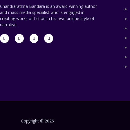
Chandrarathna Bandara is an award-winning author
and mass media specialist who is engaged in
creating works of fiction in his own unique style of
narrative.
F
T
L
E
a
w
i
n
c
i
n
v
e
t
k
e
b
t
e
l
o
e
d
o
o
r
i
p
k
n
e
-
-
f
i
n
Copyright © 2026