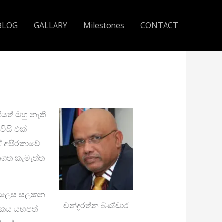
BLOG
GALLARY
Milestones
CONTACT
යත් ඔහු නැති
ිසි එක්
අපි‍්‍රකාවේ
නගත කැමැත්ත
න් ලෙස සලකන
චන්ද්‍රරත්න බණ්ඩාර
ලෝකය යහපත්