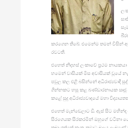
ලංක
සාත
සෑ
බි‍
කරගෙන තිබේ. එමෙන්ම තමන් විසින් අවු
රවටති.
එහෙත් නිදහස් ලංකාවේ ප‍්‍රථම නායකයා
හමෙන් වාසියක් මිස අවාසියක් වූයේ නැත
පවුල කල එළි බසින්නේ අධිරාජ්‍යවාදී සුද්
ගින්නකට හසු කළ බණ්ඩාරනායක ඍජු අධි
කළේ සුදු අධිරාජ්‍යවාදයේ මහා විද්‍යා
එහෙත් මැන්ඩෙලාට ඞී. ඇස් සිට මහින්ද ර
සිරගෙයක සිරකරමින් ඔහුගේ වටිනා ය
තබා ගත්තේ නැත. තමාට බලය ලැබුණේ 