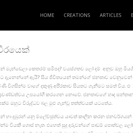
HOME
CREATIONS
ARTICLES
ීරයෙක්
න් මැන්ඩෙලා කෙතරම් සමීපද? වයස්ගතව ලෝ දම් අනුව ඔහු මියගි
පට දැනෙන්නේ ඇයි? සිය ජීවිතයෙන් තමන්ගේ ජනතාව වෙනුවෙන් ව
ණි විගසින්ම වාගේ දකුණු අපි‍්‍රකාව සියතට ගැනීමට සමත් විය. එ් 
ූ ප‍්‍රචණ්ඩත්වය උපයෝගී කරගෙන නොවේ. ජනතාවගේ හෘද සන්තා
ක්ම ඔහුට විරුද්ධව බල මුළු ගැන්වූ තත්ත්වයක් යටතේය.
් හා දුඹුරන් යනු ම්ලේච්ඡුත්වය යාවත් කාලීන කරන ජනවර්ගය
මනින්ම වියකී ගොස් නැත. එහෙත් සුදු දරුවන්ගේ පාඩම් පොත්වල 