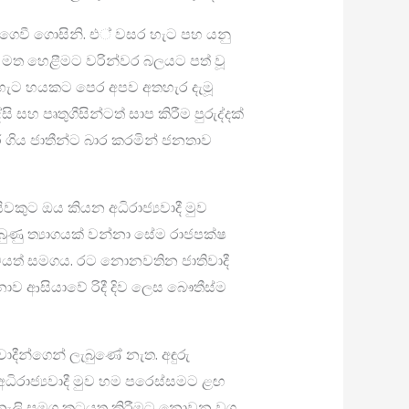
 ගෙවී ගොසිනි. එ් වසර හැට පහ යනු
 මත හෙළීමට වරින්වර බලයට පත් වූ
හැට හයකට පෙර අපව අතහැර දැමූ
 සහ පෘතුගීසින්ටත් සාප කිරීම පුරුද්දක්
ර ගිය ජාතීන්ට බාර කරමින් ජනතාව
වකුට ඔය කියන අධිරාජ්‍යවාදී මුව
ැබුණු ත්‍යාගයක් වන්නා සේම රාජපක්ෂ
ා ක‍්‍රමයත් සමගය. රට නොනවතින ජාතිවාදී
නොව ආසියාවේ රිදී දිව ලෙස බෞතීස්ම
යවාදීන්ගෙන් ලැබුණේ නැත. අඳුරු
රාජ්‍යවාදී මුව හම පරෙස්සමට ළඟ
නැලි සමග කටයුතු කිරීමට නොවන වග