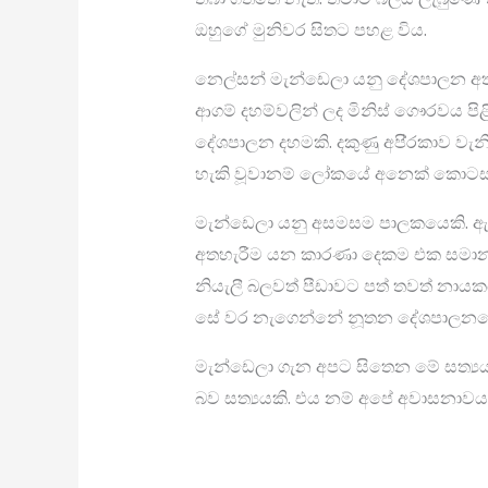
ඔහුගේ මුනිවර සිතට පහළ විය.
නෙල්සන් මැන්ඩෙලා යනු දේශපාලන අත්
ආගම් දහම්වලින් ලද මිනිස් ගෞරවය පි
දේශපාලන දහමකි. දකුණු අපි‍්‍රකාව 
හැකි වූවානම් ලෝකයේ අනෙක් කොට
මැන්ඩෙලා යනු අසමසම පාලකයෙකි. ඇතැම්
අතහැරීම යන කාරණා දෙකම එක සමාන සරල
නියැලී බලවත් පීඩාවට පත් තවත් නාය
සේ වර නැගෙන්නේ නූතන දේශපාලනයේ 
මැන්ඩෙලා ගැන අපට සිතෙන මේ සත්‍
බව සත්‍යයකි. එය නම් අපේ අවාසනාවය