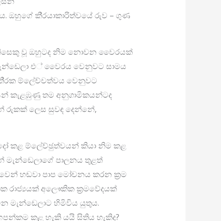
්සන්
 ඔහුගේ කි‍්‍රයාකාරිත්වයේ රුව – ගුණ
මිනිසෙකු වූ ඔහුටද නිම නොවන වෛරයක්
මැන්ඩෙලා එ් වෛරය වෙනුවට සාමය
ි‍්‍රක ම්ලේච්චත්වය වෙනුවට
ෙන් කැළඹුණු තම අනුගාමිකයන්ටද
න් රුකක් ලෙස සුවඳ දෙන්නේ,
සුද්දෝ කළ ම්ලේච්ඡුත්වයන් කියා නිම කළ
ෙන් මැන්ඩෙලාගේ පාලනය තුළත්
ෙනුවෙන් හඬවා පාප මෝචනය කරන ක‍්‍රම
ක රාජ්‍යයක් අලෞකික ක‍්‍රමවේදයක්
ින මැන්ඩෙලාට හිමිවිය යුතුය.
එ් හපන්කම කළ හැකි යයි සිතිය හැකිද?