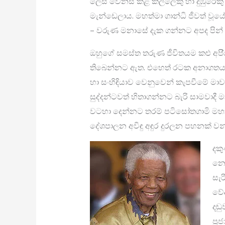
ලෙස වෙනස් කළ කල්ලෙකු හා දුඹුරෙකු 
මැන්ඩෙලාය. මහත්මා ගාන්ධි ජීවත් වූය
– වරුණ මනාසේ දැක ගන්නට අපද පින් 
ඔහුගේ සමස්ත තරුණ ජීවිතයම කළු අපි
තිබෙන්නට ඇත. එහෙත් රටක අනාගත
හා සංහිඳියාව වෙනුවෙන් කැපවීමේ මාව
සුද්දන්ටවත් හිතාගන්නට බැරි සාමවා
වටහා දෙන්නට තරම් පටිසෝතගාමි මහා ම
දේශපාලන අවිඳු අඳුර දුරලන පහනක් ව
දකු
නොහ
සැර
වේද
දඬු
ප‍්