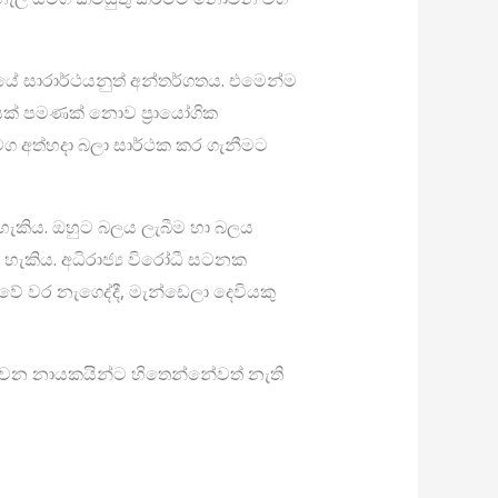
යේ සාරාර්ථයනුත් අන්තර්ගතය. එමෙන්ම
යක් පමණක් නොව ප‍්‍රායෝගික
මග අත්හදා බලා සාර්ථක කර ගැනීමට
ය හැකිය. ඔහුට බලය ලැබීම හා බලය
හැකිය. අධිරාජ්‍ය විරෝධී සටනක
ේ වර නැගෙද්දී, මැන්ඩෙලා දෙවියකු
වන නායකයින්ට හිතෙන්නේවත් නැති