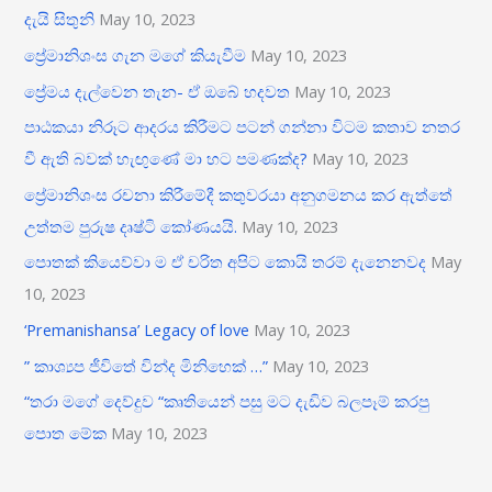
දැයි සිතුනි
May 10, 2023
ප්‍රේමානිශංස ගැන මගේ කියැවීම
May 10, 2023
ප්‍රේමය දැල්වෙන තැන- ඒ ඔබේ හදවත
May 10, 2023
පාඨකයා නිරූට ආදරය කිරීමට පටන් ගන්නා විටම කතාව නතර
වී ඇති බවක් හැඟුණේ මා හට පමණක්ද?
May 10, 2023
ප්‍රේමානිශංස රචනා කිරීමේදී කතුවරයා අනුගමනය කර ඇත්තේ
උත්තම පුරුෂ දෘෂ්ටි කෝණයයි.
May 10, 2023
පොතක් කියෙව්වා ම ඒ චරිත අපිට කොයි තරම් දැනෙනවද
May
10, 2023
‘Premanishansa’ Legacy of love
May 10, 2023
” කාශ්‍යප ජීවිතේ වින්ද මිනිහෙක් …”
May 10, 2023
“තරා මගේ දෙව්දුව “කෘතියෙන් පසු මට දැඩිව බලපෑම් කරපු
පොත මේක
May 10, 2023