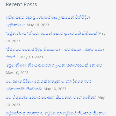
Recent Posts
r
c
ඉතිහාසගත අඳුර ප‍්‍රබන්ධයේ ආලෝකයෙන් විනිවිදින
h
ප්‍රේමානිශංස
May 16, 2023
f
“ප්‍රේමානිශංස” කියවා අවසන් කොට දැනට සති කිහිපයක්
May
o
16, 2023
r
“ජීවිතයට වෙනස් රිද්ම තියෙනවා…. මට එකක්…. ඔබට වෙන
:
එකක්…”
May 10, 2023
‘ප්‍රේමානිශංස’ නිරායාසයෙන් ගලායන කතාන්දරයක් නොවේ
May 10, 2023
මම ආසම විදියෙ පොතක් හම්බුනාම එක දිගටම ඉවර
වෙනකන්ම කියවනවා
May 10, 2023
මට හිතුනේම බරසාර පොතක් කියවනවා වගේ හැගීමක්
May
10, 2023
ප්‍රේමානිශංස නවකතාව ප්‍රේමයෙන් ප්‍රේමයේ නිධානය කියනවා