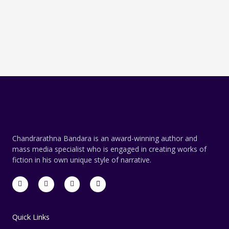
Chandrarathna Bandara is an award-winning author and
mass media specialist who is engaged in creating works of
fiction in his own unique style of narrative.
F
T
L
E
a
w
i
n
c
i
n
v
e
t
k
e
b
t
e
l
o
e
d
o
Quick Links
o
r
i
p