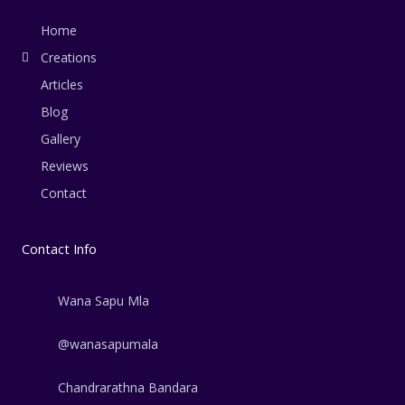
k
n
e
-
-
f
i
Home
n
Creations
Articles
Blog
Gallery
Reviews
Contact
Contact Info
Wana Sapu Mla
@wanasapumala
Chandrarathna Bandara