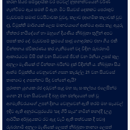
කරන සියළු සම්ප්‍රදායික වර පටවල් නූතනත්වයෙන් වර්ණ
ගැන්වීමට ඇය සමත් වී ඇත. මීට සියවස් දෙකකට පෙරාතුව
වැඩවසම් සමාජ වටපිටාවක වුවද, කලාව (ආගමික කලාවක් වුව
ද), විමුක්ති මාර්ගයක් ලෙස මානවයාගේ ආත්මය ආඪ්‍ය කළ අයුරු
හිත්තර නයිදේගේ හා ඔහුගේ දියණිය නිබ්බුතා තුලින් අපට
පසක් කර දේ. වැඩවසම් ක්‍රමයේ සෘජු ගොදුරකට එහා ගිය එකී
චින්තනය ස්වීකරණය කර ගැනීමනේ වද විඳින රූබරහාමි
ආකාරයටම විසි එක් වන සියවසේ ජීවත් වන ඊනියා උසස් කුල
අනුලා මැණිකේ ඒ චින්තන බරින්ම දුක් විඳින්නී ය. නිබ්බුතා සිය
ආත්ම විමුක්තිය වෙනුවෙන් ගසන කැරැල්ල 21 වන සියවසේ
තාන්‍යාට ද ගසන්නට සිදු වන්නේ ඇයි?
පුරාතන යුගයක රජ දරුවන් සෑදූ මහ සෑ සංකල්පය එලෙසින්ම
ගෙන 21 වන සියවසේ දී බහු ජන ඡන්දයෙන් පත් වූ
අගමැතිවරයාගේ උපන් දිනය වෙනුවෙන් ඇති තරම් මහ සෑයවල්
ඉදිව ඇති අනුරාධපුරයේම ‘සඳ ගිරි සෑය” නමින් තනද්දී (උග්‍ර
ආර්ථික අර්බුදයකට රට ඇද වැටී ඇති තත්වයක දී පවා)
රූබරහාමි අනුලා මැණිකේ ලෙසත් නිබ්බුතා තාන්‍යා ලෙසත්