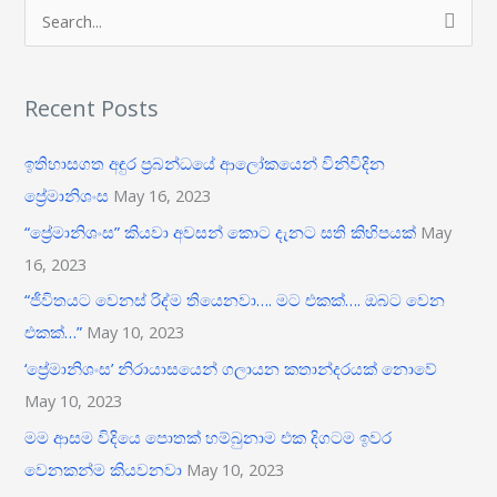
S
e
a
Recent Posts
r
c
ඉතිහාසගත අඳුර ප‍්‍රබන්ධයේ ආලෝකයෙන් විනිවිදින
h
ප්‍රේමානිශංස
May 16, 2023
f
“ප්‍රේමානිශංස” කියවා අවසන් කොට දැනට සති කිහිපයක්
May
o
16, 2023
r
“ජීවිතයට වෙනස් රිද්ම තියෙනවා…. මට එකක්…. ඔබට වෙන
:
එකක්…”
May 10, 2023
‘ප්‍රේමානිශංස’ නිරායාසයෙන් ගලායන කතාන්දරයක් නොවේ
May 10, 2023
මම ආසම විදියෙ පොතක් හම්බුනාම එක දිගටම ඉවර
වෙනකන්ම කියවනවා
May 10, 2023