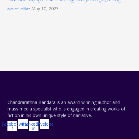
පොත මේක
May 10, 2023
Chandrarathna Bandara is an award-winning author and
mass media specialist who is engaged in creating works of
fiction in his own unique style of narrative.
Facebook-
Twitter
Linkedin-
Envelope
f
in