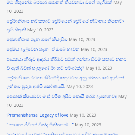
මට හිතුනේම බරසාර පොතක් කියවනවා වගේ හැගීමක්
May
10, 2023
ප්‍රේමානිශංස නවකතාව ප්‍රේමයෙන් ප්‍රේමයේ නිධානය කියනවා
දැයි සිතුනි
May 10, 2023
ප්‍රේමානිශංස ගැන මගේ කියැවීම
May 10, 2023
ප්‍රේමය දැල්වෙන තැන- ඒ ඔබේ හදවත
May 10, 2023
පාඨකයා නිරූට ආදරය කිරීමට පටන් ගන්නා විටම කතාව නතර
වී ඇති බවක් හැඟුණේ මා හට පමණක්ද?
May 10, 2023
ප්‍රේමානිශංස රචනා කිරීමේදී කතුවරයා අනුගමනය කර ඇත්තේ
උත්තම පුරුෂ දෘෂ්ටි කෝණයයි.
May 10, 2023
පොතක් කියෙව්වා ම ඒ චරිත අපිට කොයි තරම් දැනෙනවද
May
10, 2023
‘Premanishansa’ Legacy of love
May 10, 2023
” කාශ්‍යප ජීවිතේ වින්ද මිනිහෙක් …”
May 10, 2023
“තරා මගේ දෙව්දුව “කෘතියෙන් පසු මට දැඩිව බලපෑම් කරපු