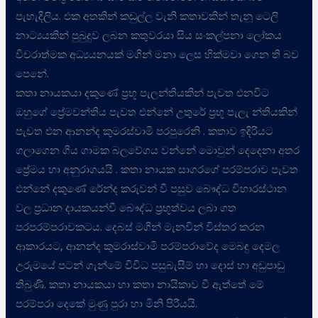
පැහැදිලිය. එක අතකින් කඩුල්ල වැනි කතාවකින් තැනූ ටෙලි
නාට්
යයකින් පුබුදුව ලබන කතුවරයා සිය සංකල්පනා ලෝකය
විචරාත්මක අධ්
යයනයක් මගින් මනා ලෙස හික්මවා ගෙන ති බව
පෙනේ.
කතා නායකයා දකුණේ ප්
රභූ පැලන්තියකින් පැවත එනවිට
ඔහුගේ ප්
රේමවන්තිය පැවත එන්නේ උතුරේ ප්
රභූ පැලැ න්තියකින්
පැවත එන ආනන්ද කුමරස්වාමි පරපුරෙනි . කතාව ඉදිරියට
ගලාගෙන ගිය ගාමක බලවේගය වන්නේ මොවුන් දෙදෙනා අතර
ප්
රේමය හා අනුරාගයයි . කතා නායක සාගරගේ පරම්පරාව පැවත
එන්නේ දකුණේ රේන්ද කරුවන් වී පසුව බෞද්ධ විහාරස්ථාන
වල ප්
රධාන දායකයන්වී බෞද්ධ ප්
රභූත්වය ලබා ගත
පරපරම්පරාවකටය. දෙබස් මගින් මැනවින් විස්තර කරන
ආකාරයට, ආනන්ද කුමරාස්වාමි පරම්පරාවේද මෙබඳු දෙමල
උරුමයේ පටන් ගැන්මේ විවිධ පසුබැසීම් හා දොස් හා අඩුපාඩු
තිබුණි. කතා නායකයා හා කතා නායිකාව වී ඇත්තේ මේ
පරම්පරා දෙකේ මුණු පුරා හා මිනි පිරීයයි.