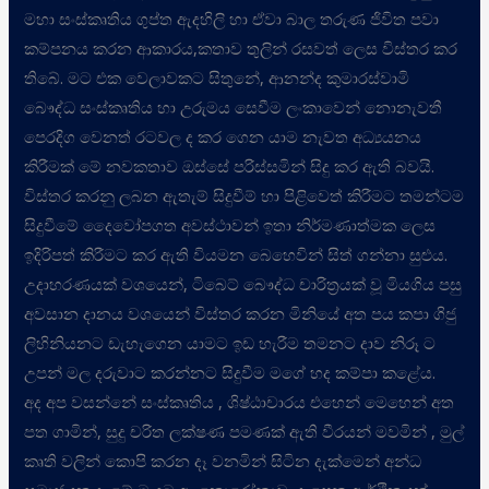
මහා සංස්කෘතිය ගුප්ත ඇදහිලි හා ඒවා බාල තරුණ ජිවිත පවා
කම්පනය කරන ආකාරය,කතාව තුලින් රසවත් ලෙස විස්තර කර
තිබේ. මට එක වෙලාවකට සිතුනේ, ආනන්ද කුමාරස්වාමි
බෞද්ධ සංස්කෘතිය හා උරුමය සෙවීම ලංකාවෙන් නොනැවතී
පෙරදිග වෙනත් රටවල ද කර ගෙන යාම නැවත අධ්
යයනය
කිරීමක් මේ නවකතාව ඔස්සේ පරිස්සමින් සිදු කර ඇති බවයි.
විස්තර කරනු ලබන ඇතැම් සිදුවීම් හා පිළිවෙත් කිරීමට තමන්ටම
සිදුවීමේ දෛවෝපගත අවස්ථාවන් ඉතා නිර්මණාත්මක ලෙස
ඉදිරිපත් කිරීමට කර ඇති වියමන බෙහෙවින් සිත් ගන්නා සුළුය.
උදාහරණයක් වශයෙන්, ටිබෙට් බෞද්ධ චාරිත්
රයක් වූ මියගිය පසු
අවසාන දානය වශයෙන් විස්තර කරන මිනියේ අත පය කපා ගිජු
ලිහිනියනට ඩැහැගෙන යාමට ඉඩ හැරීම තමනට දාව නිරූ ට
උපන් මල දරුවාට කරන්නට සිදුවීම මගේ හද කම්පා කළේය.
අද අප වසන්නේ සංස්කෘතිය , ශිෂ්ඨාචාරය එහෙන් මෙහෙන් අත
පත ගාමින්, සුදු චරිත ලක්ෂණ පමණක් ඇති වීරයන් මවමින් , මුල්
කෘති වලින් කොපි කරන දෑ වනමින් සිටින දැක්මෙන් අන්ධ