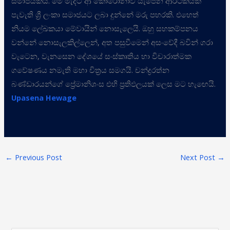
සමාජයකය. මේ මැදට ආ කොරෝනාව යැපෙන ආර්ථිකයක්
පැවැති ශ්
රී ලංකා සමාජයට ලබා දුන්නේ මරු පහරකි. එහෙත්
නියම ලේඛකයා මේවායින් නොසැලෙයි. ඔහු සහකම්පනය
වන්නේ නොසැලකිල්ලෙන්, අත පසුවීමෙන් අසංවේදී බවින් ගරා
වැටෙන, වැනසෙන දේශයේ සංස්කෘතිය හා විචාරාත්මක
ගවේෂණය නමැති මහා චිත්
රය සමගයි. චන්ද්
රරත්න
බණ්ඩාරයන්ගේ ප්
රේමානිශංස එහි ප්
රතිඵලයක් ලෙස මට හැඟෙයි.
Upasena Hewage
←
Previous Post
Next Post
→