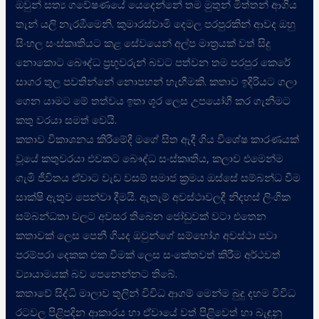
ඔවුන් සත්
ය ගවේෂණයේ යෙදෙන්නේ තම මුතුන් මිත්තන් ආගිය
තැන් යලි නැරඹීමෙනි. කුමාරස්වාමි දෙමල පරපුරකින් ආවද ඔහු
සිංහල සංස්කෘතියට කළ සේවයෙන් අල්ප මාත්
රයක් වත් සිදු
නොකොට බෞද්ධ ප්
රභූවරුන් බවට පත්වන තම පරපුර කෙරේ
සාගර තුල පවතින්නේ නොපහන් හැඟීමකි. කතාව ඉදිරියට ගලා
ගෙන යාමට මේ තත්වය ඉතා ශූර ලෙස උපයෝගී කර ගැනීමට
කතු වරයා සමත් වෙයි.
කතාව විකාශනය කිරීමේදී මගේ සිත ඇදී ගිය විශේෂ කාරණයක්
වූයේ කතුවරයා එවකට බෞද්ධ සංස්කෘතිය, කලාව එමෙන්ම
ගැමි ජීවිතය ඒවාට වැඩ වසම් සමාජ ක්
රමය ඔස්සේ සම්බන්ධ වීම
සාක්ෂි ඇතුව පෙන්වා දීමයි. ඇතැම් අවස්ථාවලදී නිදහස් ලිංගික
සම්බන්ධතා වලට අවසර තිබෙන ජෝඩුවක් වටා එතෙන
කතාවක් ලෙස පෙනී ගියද ඔවුන්ගේ සම්භෝග අවස්ථා පවා
පරම්පරා දෙකක එක වීමක් ලෙස සංකේතවත් කිරීම අර්ථවත්
ව්
යායාමයක් බව පෙනෙන්නට තිබේ.
කතාවේ සිද්ධි මාලාව තුලින් විවිධ ආගම් මෙන්ම බුදු දහම විවිධ
රටවල පිළිපදින ආකාරය හා ඒවායේ වත් පිළිවෙත් හා බැඳුනු