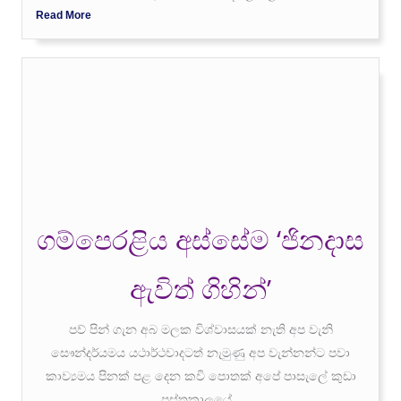
Read More
ගම්පෙරළිය අස්සේම ‘ජිනදාස
ඇවිත් ගිහින්’
පව් පින් ගැන අබ මලක විශ්වාසයක් නැති අප වැනි
සෞන්දර්යමය යථාර්ථවාදටත් නැමුණු අප වැන්නන්ට පවා
කාව්‍යමය පිනක් පළ දෙන කවි පොතක් අපේ පාසැලේ කුඩා
පුස්තකාලයේ...