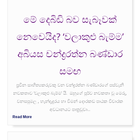
මේ දෙබිඩි බව සැබෑවක්
නෙවෙයිද? ‘වලාකුළු බැම්ම’
අබියස චන්ද්‍රරත්න බණ්ඩාර
සමඟ
ප්‍රවීන සාහිත්‍යකරුවකු වන චන්ද්‍රරත්න බණ්ඩාරගේ පස්වැනි
නවකතාව ‘වලාකුළු බැම්ම’ යි. ඔහුගේ පූර්ව නවකතා වූ මෙරු,
වනසපුමල , හැන්දෑදූරය හා විමන් දොරකඩ පාඨක විචාරක
අවධානයට පාත්‍රවූවා...
Read More