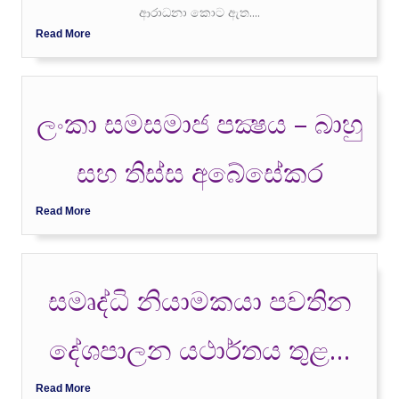
ආරාධනා කොට ඇත....
Read More
ලංකා සමසමාජ පක්‍ෂය – බාහු
සහ තිස්ස අබේසේකර
Read More
සමෘද්ධි නියාමකයා පවතින
දේශපාලන යථාර්තය තුළ…
Read More