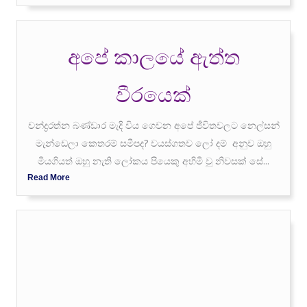
අපේ කාලයේ ඇත්ත
වීරයෙක්
චන්ද්‍රරත්න බණ්ඩාර මැදි විය ගෙවන අපේ ජීවිතවලට නෙල්සන්
මැන්ඩෙලා කෙතරම් සමීපද? වයස්ගතව ලෝ දම් අනුව ඔහු
මියගියත් ඔහු නැති ලෝකය පියෙකු අහිමි වූ නිවසක් සේ...
Read More