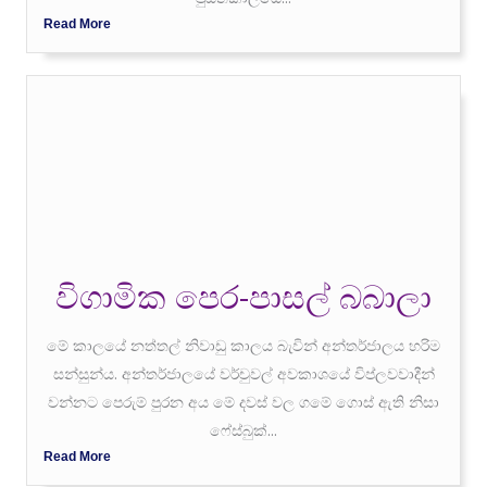
Read More
විගාමික පෙර-පාසල් බබාලා
මේ කාලයේ නත්තල් නිවාඩු කාලය බැවින් අන්තර්ජාලය හරිම
සන්සුන්ය. අන්තර්ජාලයේ වර්චුවල් අවකාශයේ විප්ලවවාදීන්
වන්නට පෙරුම් පුරන අය මේ දවස් වල ගමේ ගොස් ඇති නිසා
ෆේස්බුක්...
Read More