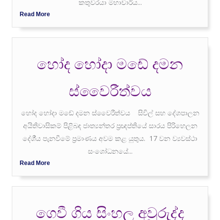
කතුවරයා මහාචාර්ය...
Read More
හෝද හෝදා මඬේ දමන
ස්වෛරීත්වය
හෝද හෝදා මඬේ දමන ස්වෛරීත්වය සිවිල් සහ දේශපාලන
අයිතිවාසිකම් පිළිබඳ ජාත්‍යන්තර ප‍්‍රඥප්තියේ සාරය පිරිහෙලන
දේශී්‍ය පැනවීමේ ප‍්‍රමාණය අවම කළ යුතුය. 17 වන ව්‍යවස්ථා
සංශෝධනයේ...
Read More
ගෙවී ගිය සිංහල අවුරුද්ද