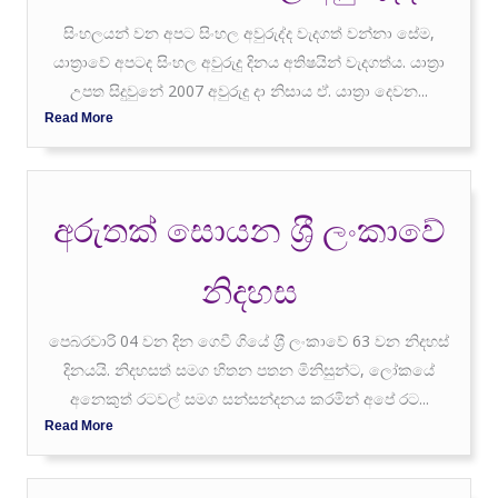
සිංහලයන් වන අපට සිංහල අවුරුද්ද වැදගත් වන්නා සේම,
යාත‍්‍රාවේ අපටද සිංහල අවුරුදු දිනය අතිෂයින් වැදගත්ය. යාත‍්‍රා
උපත සිදුවුනේ 2007 අවුරුදු දා නිසාය ඒ. යාත‍්‍රා දෙවන...
Read More
අරුතක් සොයන ශ‍්‍රී ලංකාවේ
නිදහස
පෙබරවාරි 04 වන දින ගෙවී ගියේ ශ‍්‍රී ලංකාවේ 63 වන නිදහස්
දිනයයි. නිදහසත් සමග හිතන පතන මිනිසුන්ට, ලෝකයේ
අනෙකුත් රටවල් සමග සන්සන්දනය කරමින් අපේ රට...
Read More