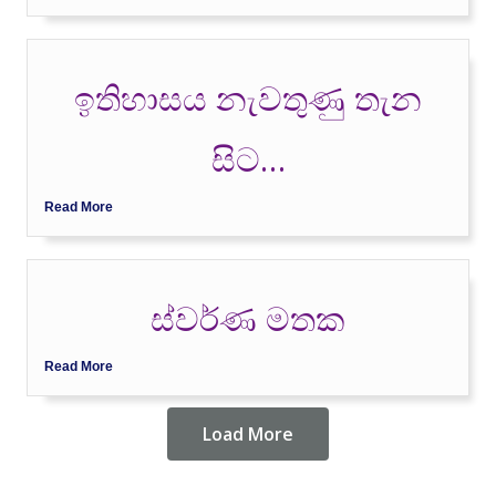
ඉතිහාසය නැවතුණු තැන
සිට…
Read More
ස්වර්ණ මතක
Read More
Load More