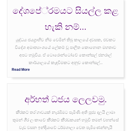
දේශපේ‍්‍රමයට සියල්ල කළ
හැකි නම්…
යුද්ධය ජයග‍්‍රාහීව නිම වෙමින් තිබූ කාලයේ දවසක, එවකට
විදේශ අමාත්‍යාංශයේ ලේකම් වූ පාලිත කොහොන මහතාව
අපට හමුවිය. ඒ ටොරොන්ටෝවේ කොන්සල් ජනරාල්
කාර්යාලයේ කැඳවීමකට අනුව කොන්සල්...
Read More
අර්හත් ධජය ලෙලවමු.
කි‍්‍රකට් තර`ගාවයක් නැරඹීමට පැමිණි අති පූජ්‍ය දලයි ලාමා
තුමන් ශී‍්‍ර ලංකාවේ කි‍්‍රකට් කී‍්‍රඩකයන් හමුවී තමන් වහන්සේ
වැඩ වසන ඉන්දියාවේ ධර්මශාලා වෙත පැමිණෙන්නැයි