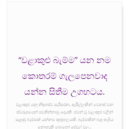
“වළාකුළු බැම්ම” යන නම
කොතරම් ගැලපෙනවාද
යන්න සිතීම උගහටය.
වළාකුළු යනු නිදහස්ව සැරිසරන, ඇසිල්ලකින් වෙනස් වන
ස්වරූපයෙන් පවතින්නාවූ දෙයකි. එවන් වූ වළාකුළු වලින්
සැදුණු බැම්මක් යන්නම කුතුහලයකි. බැම්මකින් බැඳ තැබිය
නොහැකි බොහෝ දේවල් වල...