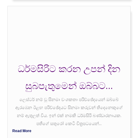
ධර්මසිරිට කරන උපන් දින
සුබපැතුමෙන් ඔබ්බට…
ලෙස්ටර් නම් වූ සිනමා වංශකතා පරිච්ඡේදයෙන් ඔබ්බේ
ඇරඹෙන ඊළඟ පරිච්ඡේදයට සිනමා කරුවන් තිදෙනෙකුගේ
නම් ඇතුලත් විය. ඉන් එක් නමකි ධර්මසිරි බණ්ඩාරනායක.
පතීගේ සතුරෝ කෙටි චිත්‍රපටයෙන්...
Read More