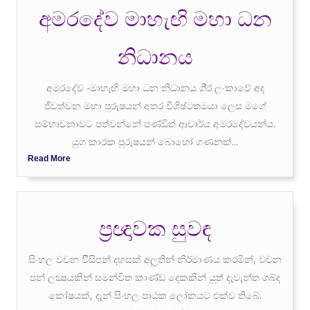
අමරදේව මාහැඟි මහා ධන
නිධානය
අමරදේව -මාහැඟි මහා ධන නිධානය ශී‍්‍ර ලංකාවේ අද
ජීවත්වන මහා පුරුෂයන් අතර විශිෂ්ටතමයා ලෙස මගේ
සම්භාවනාවට පත්වන්නේ පණ්ඩිත් ආචාර්ය අමරදේවයන්ය.
යුග කාරක පුරුෂයන් බොහෝ ගණනක්...
Read More
ප‍්‍රඥාවක සුවඳ
සිංහල වචන විිසිපන් දහසක් අලූතින් නිර්මාණය කරමින්, වචන
පන් ලක්‍ෂයකින් සමන්විත කාණ්ඩ දෙකකින් යුත් දැවැන්ත ශබ්ද
කෝෂයක්, දැන් සිංහල පාඨක ලෝකයට එක්ව තිබේ.