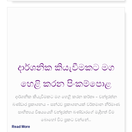
දාර්ශනික කියැවීමකට මග
හෙළි කරන පිංකම්පොළ
දාර්ශනික කියැවීමකට මග හෙළි කරන කර්තෘ – චන්ද්‍රරත්න
බණ්ඩාර ප්‍රකාශනය – සන්ථව ප්‍රකාශනයක් වර්තමාන නිර්මාණ
සාහිත්‍යය විෂයයෙහි චන්ද්‍රරත්න බණ්ඩාරගේ මැදිහත් වීම
බොහෝ විට ප්‍රකට වන්නේ...
Read More